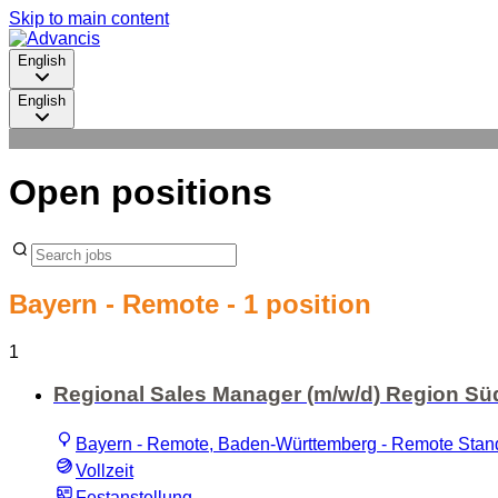
Skip to main content
English
English
Open positions
Bayern - Remote
- 1 position
1
Regional Sales Manager (m/w/d) Region Sü
Bayern - Remote, Baden-Württemberg - Remote Stan
Vollzeit
Festanstellung