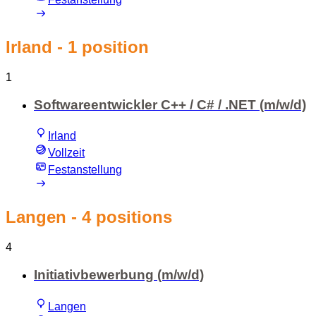
Irland
- 1 position
1
Softwareentwickler C++ / C# / .NET (m/w/d)
Irland
Vollzeit
Festanstellung
Langen
- 4 positions
4
Initiativbewerbung (m/w/d)
Langen